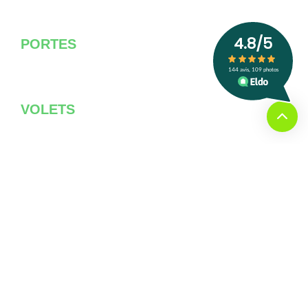
fenêtres de toit, volets
PORTES
portes d'entrée, portes de
garage, portails
VOLETS
Avoir plus de détails
ISOLATION DES COMBLES
isolation des combles perdus et
aménageables
ISOLATION THERMIQUE