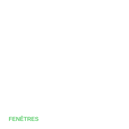
FENÊTRES
fenêtres PVC, ALU, BOIS,