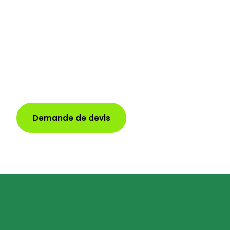
présente des signes de détérioration,
n'hésitez pas à nous contacter pour une
évaluation et un devis gratuits. Notre
équipe d'experts se fera un plaisir de vous
aider dans votre projet de rénovation de
toiture.
Demande de devis