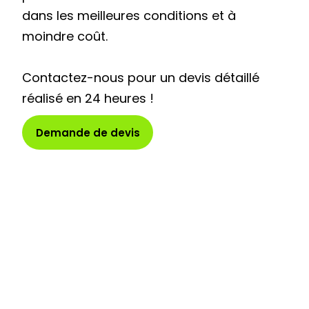
dans les meilleures conditions et à
moindre coût.
Contactez-nous pour un devis détaillé
réalisé en 24 heures !
Demande de devis
Pourquoi rénover sa
toiture ?
Pour que votre toiture protège
durablement l'intérieur de votre maison, il
est indispensable de l'entretenir et de la